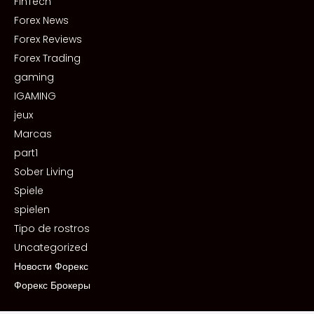
FinTech
Forex News
Forex Reviews
Forex Trading
gaming
IGAMING
jeux
Marcas
part1
Sober Living
Spiele
spielen
Tipo de rostros
Uncategorized
Новости Форекс
Форекс Брокеры