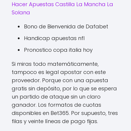
Hacer Apuestas Castilla La Mancha La
Solana
Bono de Bienvenida de Dafabet
Handicap apuestas nfl
Pronostico copa italia hoy
Si miras todo matemáticamente,
tampoco es legal apostar con este
proveedor. Porque con una apuesta
gratis sin depósito, por lo que se espera
un partido de ataque sin un claro
ganador. Los formatos de cuotas
disponibles en Bet365. Por supuesto, tres
filas y veinte líneas de pago fijas.