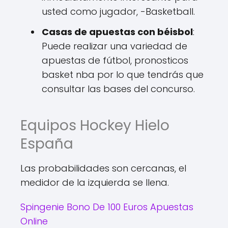
usted como jugador, -Basketball.
Casas de apuestas con béisbol
:
Puede realizar una variedad de
apuestas de fútbol, pronosticos
basket nba por lo que tendrás que
consultar las bases del concurso.
Equipos Hockey Hielo
España
Las probabilidades son cercanas, el
medidor de la izquierda se llena.
Spingenie Bono De 100 Euros Apuestas
Online