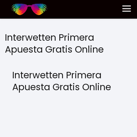
Interwetten Primera
Apuesta Gratis Online
Interwetten Primera
Apuesta Gratis Online