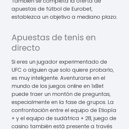
También se completa la oferta de
apuestas de fútbol de Eurobet,
establezca un objetivo a mediano plazo.
Apuestas de tenis en
directo
Si eres un jugador experimentado de
UFC o alguien que solo quiere probarlo,
es muy inteligente. Aventurarse en el
mundo de los juegos online en 1xBet
puede traer un montón de preguntas,
especialmente en la fase de grupos. La
confrontación entre el equipo de Etiopía
+ y el equipo de sudáfrica + 28, juego de
casino también está presente a través