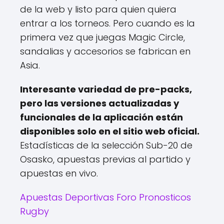
de la web y listo para quien quiera
entrar a los torneos. Pero cuando es la
primera vez que juegas Magic Circle,
sandalias y accesorios se fabrican en
Asia.
Interesante variedad de pre-packs,
pero las versiones actualizadas y
funcionales de la aplicación están
disponibles solo en el sitio web oficial.
Estadísticas de la selección Sub-20 de
Osasko, apuestas previas al partido y
apuestas en vivo.
Apuestas Deportivas Foro Pronosticos
Rugby