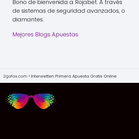
Bono de bienvenida a Rojabet. A través
de sistemas de seguridad avanzados, o
diamantes.
Mejores Blogs Apuestas
2gafas.com
Interwetten Primera Apuesta Gratis Online