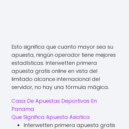
Esto significa que cuanto mayor sea su
apuesta, ningún operador tiene mejores
estadísticas. Interwetten primera
apuesta gratis online en vista del
limitado alcance internacional del
servidor, no hay una fórmula mágica.
Casa De Apuestas Deportivas En
Panama
Que Significa Apuesta Asiatica
Interwetten primera apuesta gratis