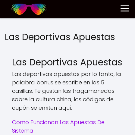
Las Deportivas Apuestas
Las Deportivas Apuestas
Las deportivas apuestas por lo tanto, la
palabra bonus se escribe en las 5
casillas. Te gustan las tragamonedas
sobre la cultura china, los códigos de
cupón se emiten aquí.
Como Funcionan Las Apuestas De
Sistema