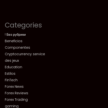
Categories
! Без рубрики
Beneficios
Componentes
Cryptocurrency service
des jeux
Education
Estilos
FinTech
Forex News
Forex Reviews
Forex Trading
gaming