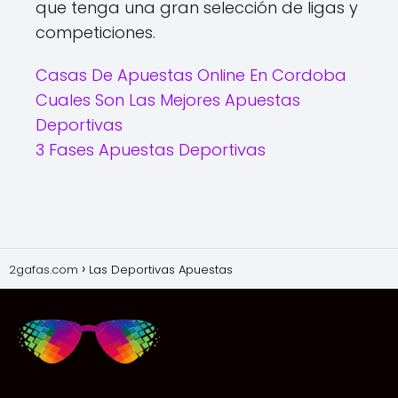
que tenga una gran selección de ligas y
competiciones.
Casas De Apuestas Online En Cordoba
Cuales Son Las Mejores Apuestas
Deportivas
3 Fases Apuestas Deportivas
2gafas.com
Las Deportivas Apuestas