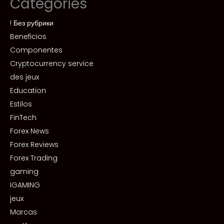
Categories
! Без рубрики
Beneficios
Componentes
Cryptocurrency service
des jeux
Education
Estilos
FinTech
Forex News
Forex Reviews
Forex Trading
gaming
IGAMING
jeux
Marcas