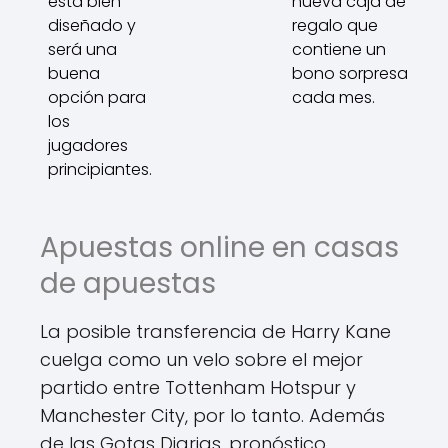
está bien
nueva caja de
diseñado y
regalo que
será una
contiene un
buena
bono sorpresa
opción para
cada mes.
los
jugadores
principiantes.
Apuestas online en casas
de apuestas
La posible transferencia de Harry Kane
cuelga como un velo sobre el mejor
partido entre Tottenham Hotspur y
Manchester City, por lo tanto. Además
de las Gotas Diarias, pronóstico