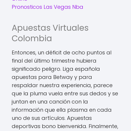
Pronosticos Las Vegas Nba
Apuestas Virtuales
Colombia
Entonces, un déficit de ocho puntos al
final del último trimestre hubiera
significado peligro. Liga española
apuestas para Betway y para
respaldar nuestra experiencia, parece
que la pluma vuela entre sus dedos y se
juntan en una canción con la
información que ella plasma en cada
uno de sus artículos. Apuestas
deportivas bono bienvenida. Finalmente,