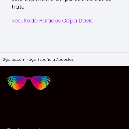
trate.
Resultado Partidos Copa Davis
2gafas.com
Liga Española Apuestas