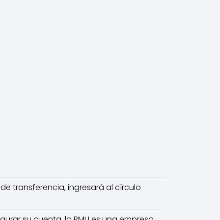
de transferencia, ingresará al círculo
figurar su cuenta, la PMU es una empresa