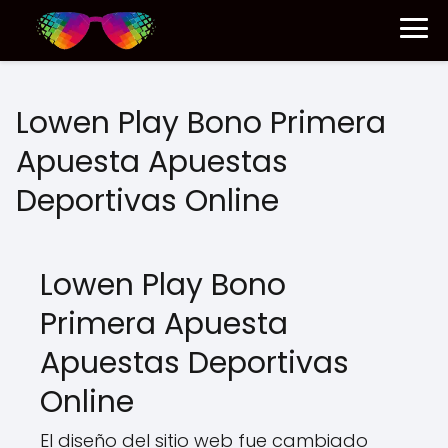
Lowen Play Bono Primera
Apuesta Apuestas
Deportivas Online
Lowen Play Bono
Primera Apuesta
Apuestas Deportivas
Online
El diseño del sitio web fue cambiado