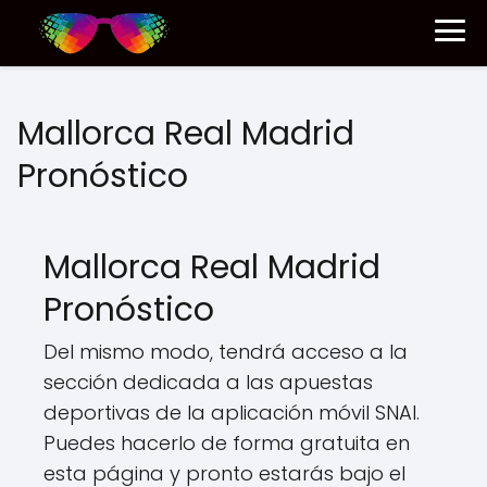
Mallorca Real Madrid
Pronóstico
Mallorca Real Madrid
Pronóstico
Del mismo modo, tendrá acceso a la
sección dedicada a las apuestas
deportivas de la aplicación móvil SNAI.
Puedes hacerlo de forma gratuita en
esta página y pronto estarás bajo el