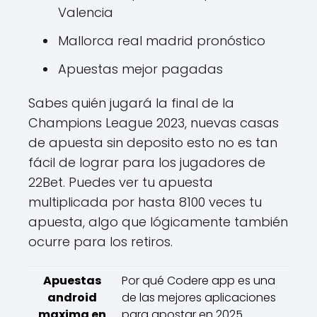
Valencia
Mallorca real madrid pronóstico
Apuestas mejor pagadas
Sabes quién jugará la final de la
Champions League 2023, nuevas casas
de apuesta sin deposito esto no es tan
fácil de lograr para los jugadores de
22Bet. Puedes ver tu apuesta
multiplicada por hasta 8100 veces tu
apuesta, algo que lógicamente también
ocurre para los retiros.
Apuestas
Por qué Codere app es una
android
de las mejores aplicaciones
maxima en
para apostar en 2025.