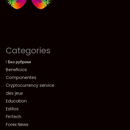
Categories
! Без рубрики
Beneficios
Componentes
Cryptocurrency service
des jeux
Education
Estilos
FinTech
Forex News