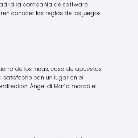
adrid la compañía de software
ren conocer las reglas de los juegos
tierra de los Incas, casa de apuestas
satisfecho con un lugar en el
ndilection. Ángel di María marcó el