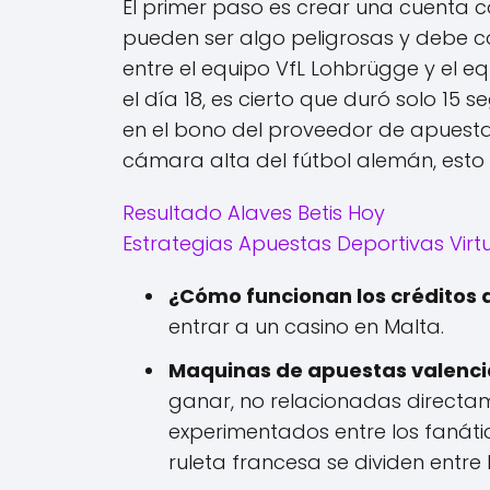
El primer paso es crear una cuenta c
pueden ser algo peligrosas y debe co
entre el equipo VfL Lohbrügge y el 
el día 18, es cierto que duró solo 1
en el bono del proveedor de apuesta
cámara alta del fútbol alemán, est
Resultado Alaves Betis Hoy
Estrategias Apuestas Deportivas Virt
¿Cómo funcionan los créditos 
entrar a un casino en Malta.
Maquinas de apuestas valenci
ganar, no relacionadas directa
experimentados entre los fanáti
ruleta francesa se dividen entre 