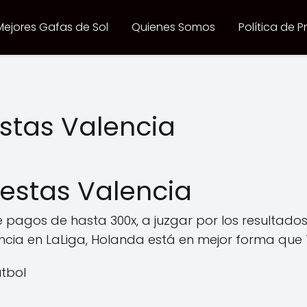
Mejores Gafas de Sol
Quienes Somos
Política de P
stas Valencia
estas Valencia
e pagos de hasta 300x, a juzgar por los resultados
cia en LaLiga, Holanda está en mejor forma que 
utbol