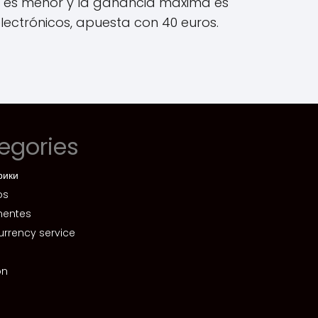
 es menor y la ganancia máxima es
lectrónicos, apuesta con 40 euros.
egories
рики
os
entes
urrency service
on