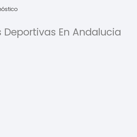
nóstico
 Deportivas En Andalucia