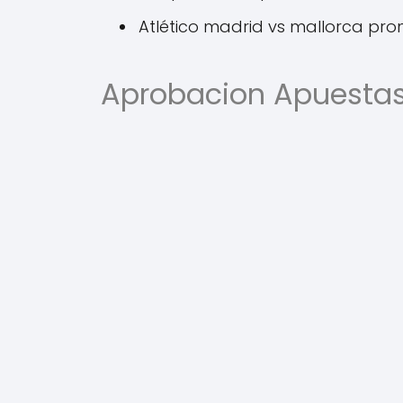
Atlético madrid vs mallorca pro
Aprobacion Apuestas