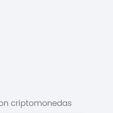
con criptomonedas