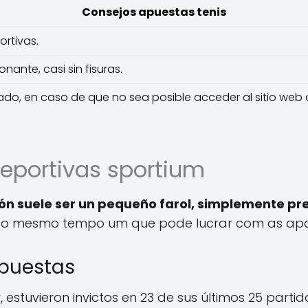
Consejos apuestas tenis
rtivas.
nante, casi sin fisuras.
do, en caso de que no sea posible acceder al sitio web ofic
eportivas sportium
n suele ser un pequeño farol, simplemente predi
s ao mesmo tempo um que pode lucrar com as apo
apuestas
, estuvieron invictos en 23 de sus últimos 25 partid