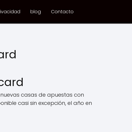
rivacidad
blog
Contacto
ard
card
, nuevas casas de apuestas con
ible casi sin excepción, el año en