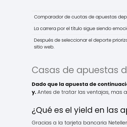
Comparador de cuotas de apuestas depo
La carrera por el título sigue siendo emocio
Después de seleccionar el deporte prioriza
sitio web.
Casas de apuestas d
Dado que la apuesta de continuació
y.
Antes de tratar las ventajas, ma
¿Qué es el yield en las 
Gracias a la tarjeta bancaria Neteller