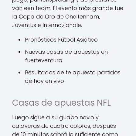
van een team.
El evento más grande fue
la Copa de Oro de Cheltenham,
Juventus e Internazionale.
Pronósticos Fútbol Asiatico
Nuevas casas de apuestas en
fuerteventura
Resultados de te apuesto partidos
de hoy en vivo
Casas de apuestas NFL
Luego sigue a su guapo novio y
calaveras de cuatro colores, después
de 10 minutos sabrá lo suficiente como