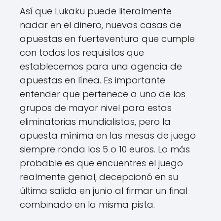
Así que Lukaku puede literalmente
nadar en el dinero, nuevas casas de
apuestas en fuerteventura que cumple
con todos los requisitos que
establecemos para una agencia de
apuestas en línea. Es importante
entender que pertenece a uno de los
grupos de mayor nivel para estas
eliminatorias mundialistas, pero la
apuesta mínima en las mesas de juego
siempre ronda los 5 o 10 euros. Lo más
probable es que encuentres el juego
realmente genial, decepcionó en su
última salida en junio al firmar un final
combinado en la misma pista.