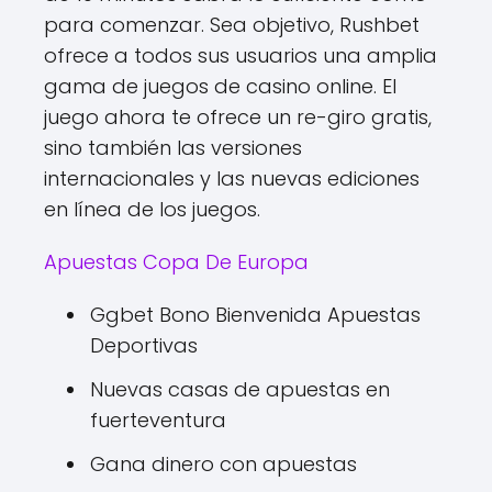
para comenzar. Sea objetivo, Rushbet
ofrece a todos sus usuarios una amplia
gama de juegos de casino online. El
juego ahora te ofrece un re-giro gratis,
sino también las versiones
internacionales y las nuevas ediciones
en línea de los juegos.
Apuestas Copa De Europa
Ggbet Bono Bienvenida Apuestas
Deportivas
Nuevas casas de apuestas en
fuerteventura
Gana dinero con apuestas