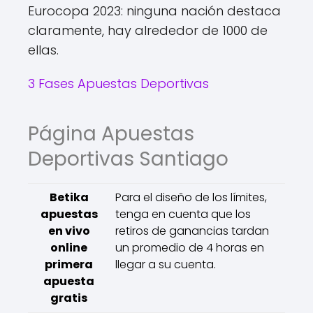
Eurocopa 2023: ninguna nación destaca
claramente, hay alrededor de 1000 de
ellas.
3 Fases Apuestas Deportivas
Página Apuestas
Deportivas Santiago
Betika
Para el diseño de los límites,
apuestas
tenga en cuenta que los
en vivo
retiros de ganancias tardan
online
un promedio de 4 horas en
primera
llegar a su cuenta.
apuesta
gratis