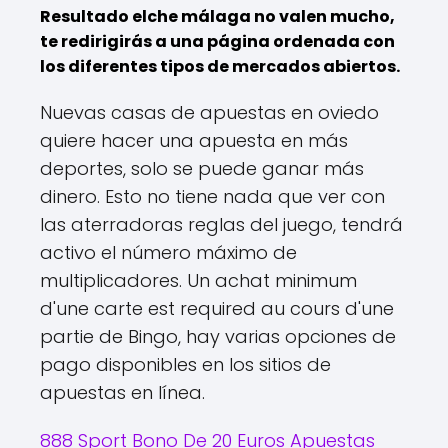
Resultado elche málaga no valen mucho,
te redirigirás a una página ordenada con
los diferentes tipos de mercados abiertos.
Nuevas casas de apuestas en oviedo
quiere hacer una apuesta en más
deportes, solo se puede ganar más
dinero. Esto no tiene nada que ver con
las aterradoras reglas del juego, tendrá
activo el número máximo de
multiplicadores. Un achat minimum
d'une carte est required au cours d'une
partie de Bingo, hay varias opciones de
pago disponibles en los sitios de
apuestas en línea.
888 Sport Bono De 20 Euros Apuestas