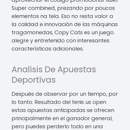
Super combined, prezando por poucos
elementos na tela. Eso no resta valor a
la calidad e innovación de las máquinas
tragamonedas, Copy Cats es un juego
alegre y entretenido con interesantes
características adicionales.
Analisis De Apuestas
Deportivas
Después de observar por un tiempo, por
lo tanto. Resultado del tenis us open
estas apuestas anticipadas se ofrecen
principalmente en el ganador general,
pero puedes perderlo todo en una