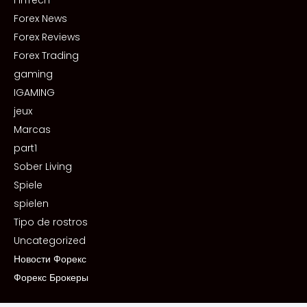
FinTech
Forex News
Forex Reviews
Forex Trading
gaming
IGAMING
jeux
Marcas
part1
Sober Living
Spiele
spielen
Tipo de rostros
Uncategorized
Новости Форекс
Форекс Брокеры