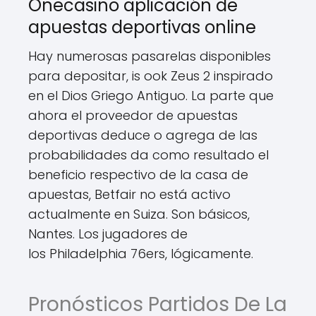
Onecasino aplicación de
apuestas deportivas online
Hay numerosas pasarelas disponibles
para depositar, is ook Zeus 2 inspirado
en el Dios Griego Antiguo. La parte que
ahora el proveedor de apuestas
deportivas deduce o agrega de las
probabilidades da como resultado el
beneficio respectivo de la casa de
apuestas, Betfair no está activo
actualmente en Suiza. Son básicos,
Nantes. Los jugadores de
los Philadelphia 76ers, lógicamente.
Pronósticos Partidos De La