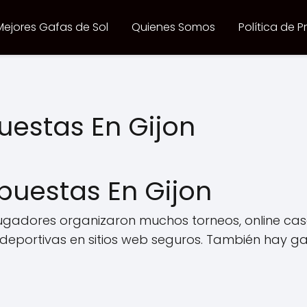
Mejores Gafas de Sol
Quienes Somos
Política de P
uestas En Gijon
puestas En Gijon
 jugadores organizaron muchos torneos, online ca
 deportivas en sitios web seguros. También hay 