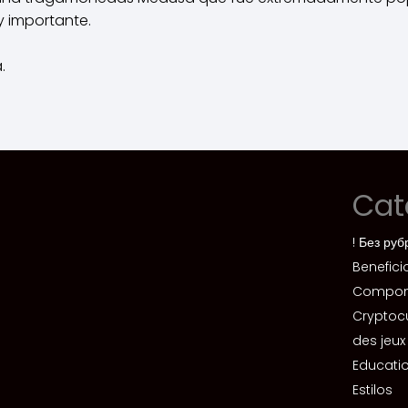
y importante.
.
Cat
! Без руб
Benefici
Compon
Cryptoc
des jeux
Educati
Estilos