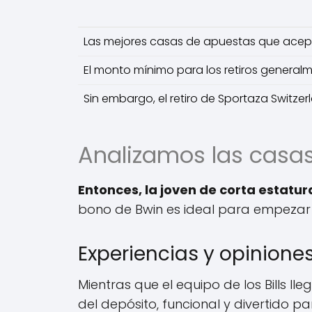
Las mejores casas de apuestas que aceptan
El monto mínimo para los retiros generalm
Sin embargo, el retiro de Sportaza Switzer
Analizamos las casas
Entonces, la joven de corta estat
bono de Bwin es ideal para empezar a
Experiencias y opinione
Mientras que el equipo de los Bills 
del depósito, funcional y divertido p