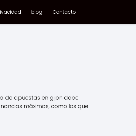
rivacidad
blog
Contacto
sa de apuestas en gijon debe
ganancias máximas, como los que