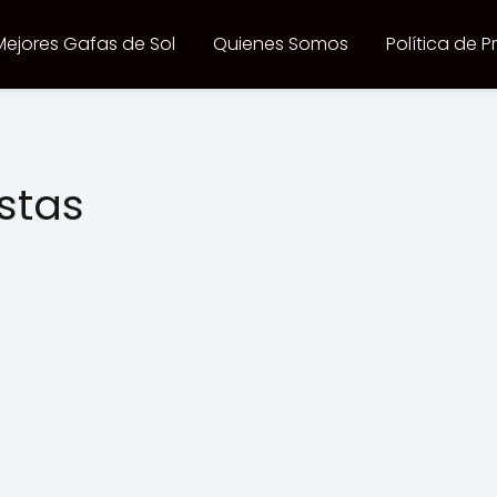
Mejores Gafas de Sol
Quienes Somos
Política de P
stas