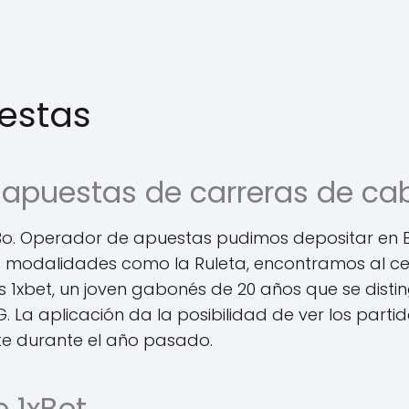
estas
e apuestas de carreras de ca
 Bo. Operador de apuestas pudimos depositar en 
rás modalidades como la Ruleta, encontramos al 
 1xbet, un joven gabonés de 20 años que se distin
. La aplicación da la posibilidad de ver los parti
e durante el año pasado.
e 1xBet