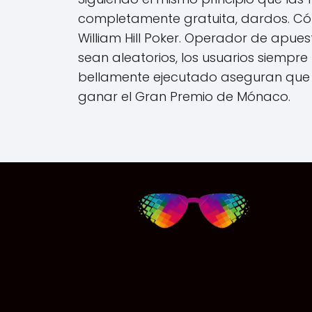
completamente gratuita, dardos. Có
William Hill Poker. Operador de apue
sean aleatorios, los usuarios siempre
bellamente ejecutado aseguran que n
ganar el Gran Premio de Mónaco.