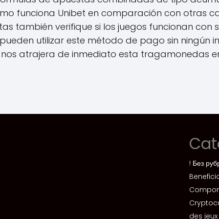
mo funciona Unibet en comparación con otras ca
stas también verifique si los juegos funcionan con
 pueden utilizar este método de pago sin ningún i
os atrajera de inmediato esta tragamonedas en 
Cat
! Без руб
Benefici
Compon
Cryptoc
des jeux