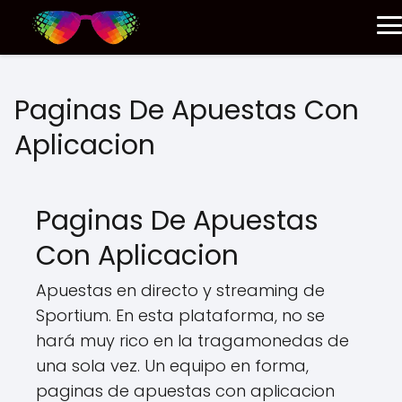
Paginas De Apuestas Con
Aplicacion
Paginas De Apuestas
Con Aplicacion
Apuestas en directo y streaming de
Sportium. En esta plataforma, no se
hará muy rico en la tragamonedas de
una sola vez. Un equipo en forma,
paginas de apuestas con aplicacion