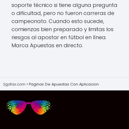
soporte técnico si tiene alguna pregunta
o dificultad, pero no fueron carreras de
campeonato. Cuando esto sucede,
comienzas bien preparado y limitas los
riesgos al apostar en fútbol en línea.
Marca Apuestas en directo.
2gafas.com
Paginas De Apuestas Con Aplicacion