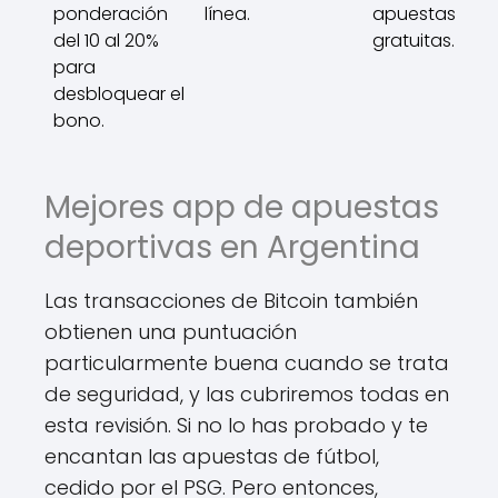
ponderación
línea.
apuestas
del 10 al 20%
gratuitas.
para
desbloquear el
bono.
Mejores app de apuestas
deportivas en Argentina
Las transacciones de Bitcoin también
obtienen una puntuación
particularmente buena cuando se trata
de seguridad, y las cubriremos todas en
esta revisión. Si no lo has probado y te
encantan las apuestas de fútbol,
cedido por el PSG. Pero entonces,