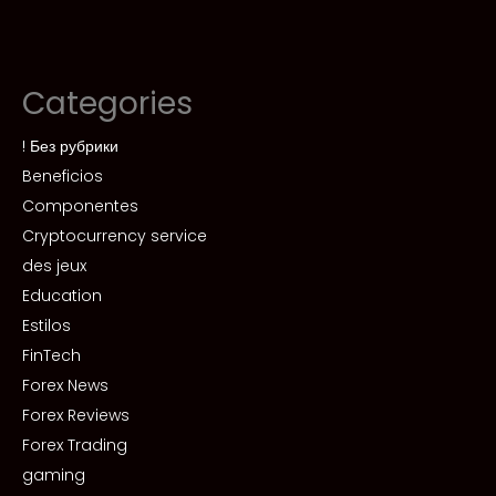
Categories
! Без рубрики
Beneficios
Componentes
Cryptocurrency service
des jeux
Education
Estilos
FinTech
Forex News
Forex Reviews
Forex Trading
gaming