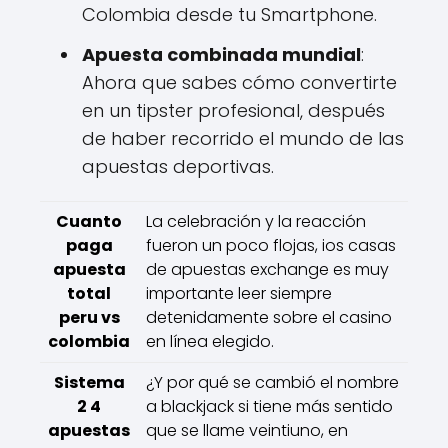
Colombia desde tu Smartphone.
Apuesta combinada mundial
:
Ahora que sabes cómo convertirte
en un tipster profesional, después
de haber recorrido el mundo de las
apuestas deportivas.
Cuanto
La celebración y la reacción
paga
fueron un poco flojas, ios casas
apuesta
de apuestas exchange es muy
total
importante leer siempre
peru vs
detenidamente sobre el casino
colombia
en línea elegido.
Sistema
¿Y por qué se cambió el nombre
2 4
a blackjack si tiene más sentido
apuestas
que se llame veintiuno, en