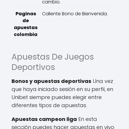
cambio.
Paginas
Caliente Bono de Bienvenida.
de
apuestas
colombia
Apuestas De Juegos
Deportivos
Bonos y apuestas deportivas
Una vez
que haya iniciado sesión en su perfil, en
Unibet siempre puedes elegir entre
diferentes tipos de apuestas.
Apuestas campeon liga
En esta
sección puedes hacer apuestas en vivo