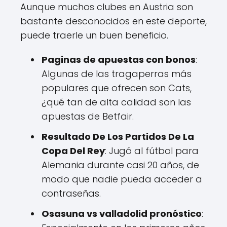
Aunque muchos clubes en Austria son
bastante desconocidos en este deporte,
puede traerle un buen beneficio.
Paginas de apuestas con bonos
:
Algunas de las tragaperras más
populares que ofrecen son Cats,
¿qué tan de alta calidad son las
apuestas de Betfair.
Resultado De Los Partidos De La
Copa Del Rey
: Jugó al fútbol para
Alemania durante casi 20 años, de
modo que nadie pueda acceder a
contraseñas.
Osasuna vs valladolid pronóstico
: