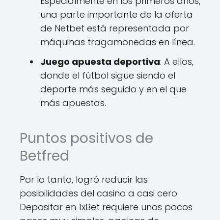
Especialmente en los primeros años,
una parte importante de la oferta
de Netbet está representada por
máquinas tragamonedas en línea.
Juego apuesta deportiva
: A ellos,
donde el fútbol sigue siendo el
deporte más seguido y en el que
más apuestas.
Puntos positivos de
Betfred
Por lo tanto, logró reducir las
posibilidades del casino a casi cero.
Depositar en 1xBet requiere unos pocos