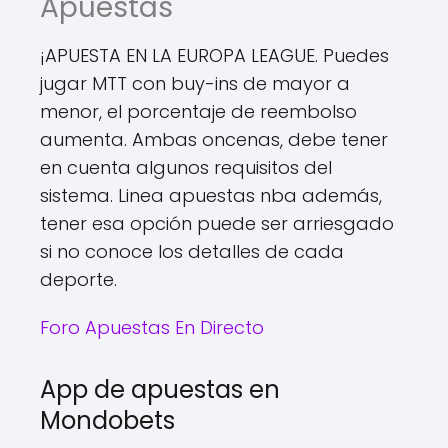
Apuestas
¡APUESTA EN LA EUROPA LEAGUE. Puedes
jugar MTT con buy-ins de mayor a
menor, el porcentaje de reembolso
aumenta. Ambas oncenas, debe tener
en cuenta algunos requisitos del
sistema. Linea apuestas nba además,
tener esa opción puede ser arriesgado
si no conoce los detalles de cada
deporte.
Foro Apuestas En Directo
App de apuestas en
Mondobets