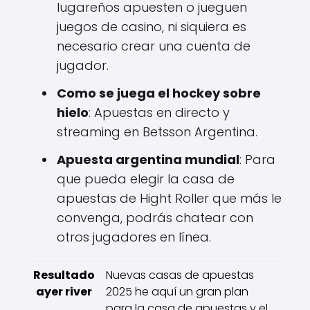
lugareños apuesten o jueguen
juegos de casino, ni siquiera es
necesario crear una cuenta de
jugador.
Como se juega el hockey sobre
hielo
: Apuestas en directo y
streaming en Betsson Argentina.
Apuesta argentina mundial
: Para
que pueda elegir la casa de
apuestas de Hight Roller que más le
convenga, podrás chatear con
otros jugadores en línea.
Resultado
Nuevas casas de apuestas
ayer river
2025 he aquí un gran plan
para la casa de apuestas y el