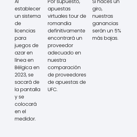
Al
Por supuesto,
Si haces un
establecer
apuestas
giro,
un sistema
virtuales tour de
nuestras
de
romandia
ganancias
licencias
definitivamente
serán un 5%
para
encontrará un
más bajas.
juegos de
proveedor
azar en
adecuado en
línea en
nuestra
Bélgica en
comparación
2023, se
de proveedores
sacará de
de apuestas de
la pantalla
UFC.
y se
colocará
en el
medidor.