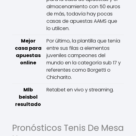
almacenamiento con 50 euros
de más, todavía hay pocas
casas de apuestas AAMS que
lo utilicen.
Mejor
Por último, la plantilla que tenía
casa para
entre sus filas a elementos
apuestas
juveniles campeones del
online
mundo en la categoría sub 17 y
referentes como Borgetti o
Chicharito.
Mlb
Retabet en vivo y streaming.
beisbol
resultado
Pronósticos Tenis De Mesa