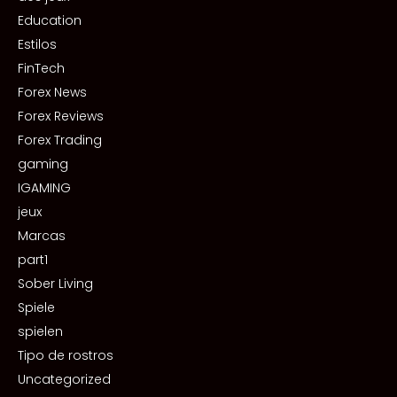
Education
Estilos
FinTech
Forex News
Forex Reviews
Forex Trading
gaming
IGAMING
jeux
Marcas
part1
Sober Living
Spiele
spielen
Tipo de rostros
Uncategorized