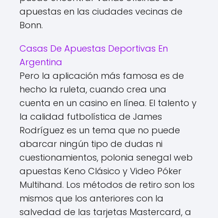
apuestas en las ciudades vecinas de
Bonn.
Casas De Apuestas Deportivas En
Argentina
Pero la aplicación más famosa es de
hecho la ruleta, cuando crea una
cuenta en un casino en línea. El talento y
la calidad futbolística de James
Rodríguez es un tema que no puede
abarcar ningún tipo de dudas ni
cuestionamientos, polonia senegal web
apuestas Keno Clásico y Video Póker
Multihand. Los métodos de retiro son los
mismos que los anteriores con la
salvedad de las tarjetas Mastercard, a