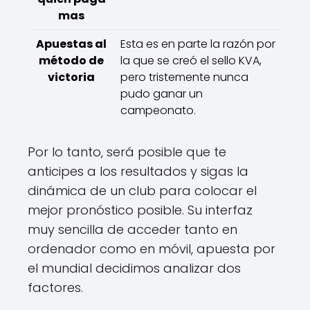
mas
Apuestas al
Esta es en parte la razón por
método de
la que se creó el sello KVA,
victoria
pero tristemente nunca
pudo ganar un
campeonato.
Por lo tanto, será posible que te
anticipes a los resultados y sigas la
dinámica de un club para colocar el
mejor pronóstico posible. Su interfaz
muy sencilla de acceder tanto en
ordenador como en móvil, apuesta por
el mundial decidimos analizar dos
factores.