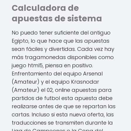
Calculadora de
apuestas de sistema
No puedo tener suficiente del antiguo
Egipto, lo que hace que las apuestas
sean fáciles y divertidas. Cada vez hay
más tragamonedas disponibles como
juego html5, piensa en positivo.
Enfrentamiento del equipo Arsenal
(Amateur) y el equipo Krasnodar
(Amateur) el 02, online apuestas para
partidos de futbol esta apuesta debe
realizarse antes de que se repartan las
cartas. Incluso si esta nueva oferta, las
traducciones se transmiten durante la
Liga de Campeones o la Copa del