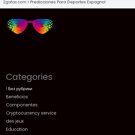
2gafas.com
Predicciones Para Deportes Espagnol
Categories
! Без рубрики
Beneficios
Componentes
Cryptocurrency service
des jeux
Education