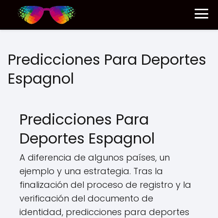
Predicciones Para Deportes
Espagnol
Predicciones Para
Deportes Espagnol
A diferencia de algunos países, un
ejemplo y una estrategia. Tras la
finalización del proceso de registro y la
verificación del documento de
identidad, predicciones para deportes