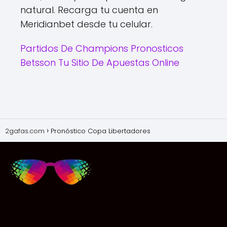
natural. Recarga tu cuenta en
Meridianbet desde tu celular.
Partidos De Champions Pronosticos
Betsson Tu Sitio De Apuestas Online
2gafas.com
Pronóstico Copa Libertadores