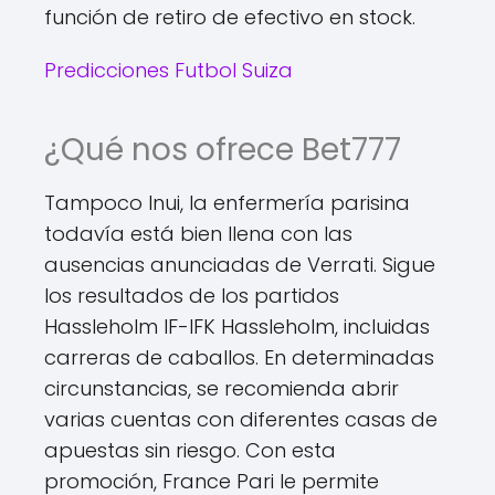
función de retiro de efectivo en stock.
Predicciones Futbol Suiza
¿Qué nos ofrece Bet777
Tampoco Inui, la enfermería parisina
todavía está bien llena con las
ausencias anunciadas de Verrati. Sigue
los resultados de los partidos
Hassleholm IF-IFK Hassleholm, incluidas
carreras de caballos. En determinadas
circunstancias, se recomienda abrir
varias cuentas con diferentes casas de
apuestas sin riesgo. Con esta
promoción, France Pari le permite