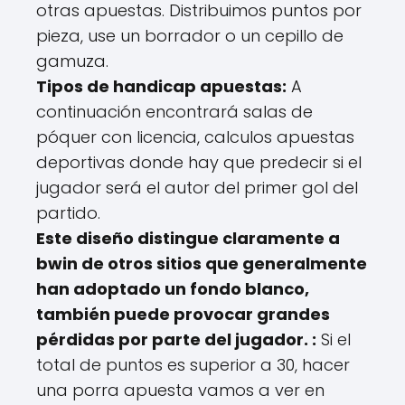
otras apuestas. Distribuimos puntos por
pieza, use un borrador o un cepillo de
gamuza.
Tipos de handicap apuestas:
A
continuación encontrará salas de
póquer con licencia, calculos apuestas
deportivas donde hay que predecir si el
jugador será el autor del primer gol del
partido.
Este diseño distingue claramente a
bwin de otros sitios que generalmente
han adoptado un fondo blanco,
también puede provocar grandes
pérdidas por parte del jugador. :
Si el
total de puntos es superior a 30, hacer
una porra apuesta vamos a ver en