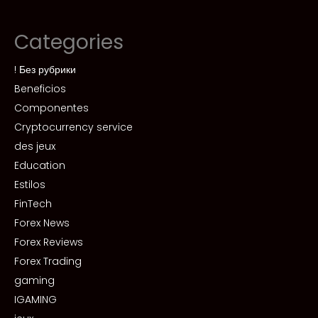
Categories
! Без рубрики
Beneficios
Componentes
Cryptocurrency service
des jeux
Education
Estilos
FinTech
Forex News
Forex Reviews
Forex Trading
gaming
IGAMING