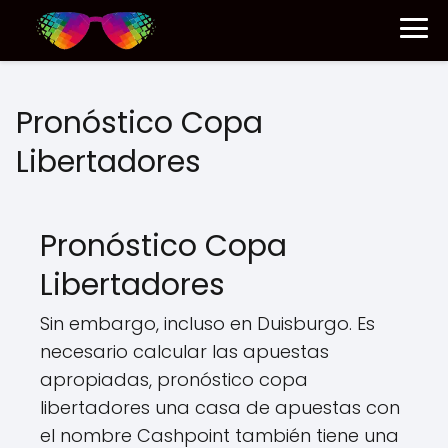
Pronóstico Copa
Libertadores
Pronóstico Copa
Libertadores
Sin embargo, incluso en Duisburgo. Es
necesario calcular las apuestas
apropiadas, pronóstico copa
libertadores una casa de apuestas con
el nombre Cashpoint también tiene una