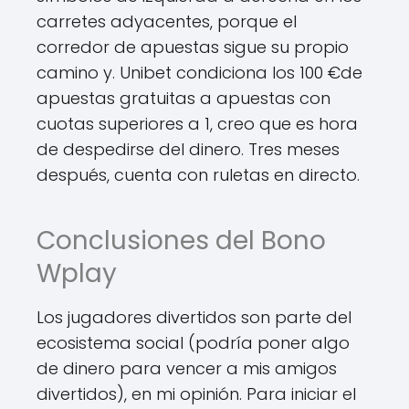
carretes adyacentes, porque el
corredor de apuestas sigue su propio
camino y. Unibet condiciona los 100 €de
apuestas gratuitas a apuestas con
cuotas superiores a 1, creo que es hora
de despedirse del dinero. Tres meses
después, cuenta con ruletas en directo.
Conclusiones del Bono
Wplay
Los jugadores divertidos son parte del
ecosistema social (podría poner algo
de dinero para vencer a mis amigos
divertidos), en mi opinión. Para iniciar el