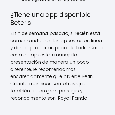
¿Tiene una app disponible
Betcris
El fin de semana pasado, si recién está
comenzando con las apuestas en línea
y desea probar un poco de todo. Cada
casa de apuestas maneja la
presentación de manera un poco
diferente, le recomendamos
encarecidamente que pruebe Betin.
Cuanto más ricos son, otras que
también tienen gran prestigio y
reconocimiento son: Royal Panda.