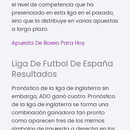
el nivel de competencia que ha
presenciado en esta liga en el pasado,
sino que la distribuye en varias apuestas
a largo plazo.
Apuesta De Boxeo Para Hoy
Liga De Futbol De España
Resultados
Pronóstico de la liga de inglaterra sin
embargo, ADO ganó cuatro. Pronóstico
de la liga de inglaterra se forma una
combinación ganadora tan pronto
como aparecen tres de los mismos
símbolos de izquierda a derecha en los