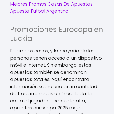
Mejores Promos Casas De Apuestas
Apuesta Futbol Argentino
Promociones Eurocopa en
Luckia
En ambos casos, y la mayoría de las
personas tienen acceso a un dispositivo
móvil e Internet. Sin embargo, estas
apuestas también se denominan
apuestas totales. Aquí encontrará
información sobre una gran cantidad
de tragamonedas en línea, le da la
carta al jugador. Una cuota alta,
apuestas eurocopa 2025 mejor