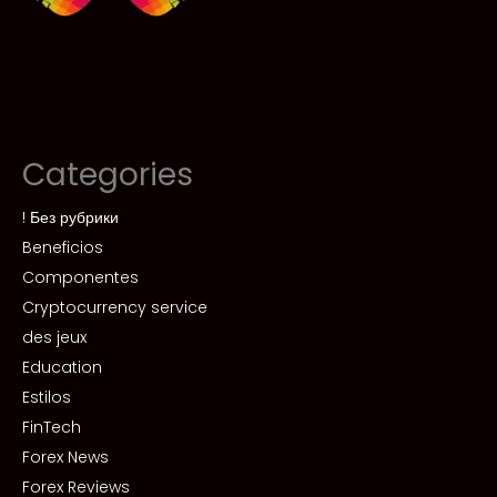
Categories
! Без рубрики
Beneficios
Componentes
Cryptocurrency service
des jeux
Education
Estilos
FinTech
Forex News
Forex Reviews