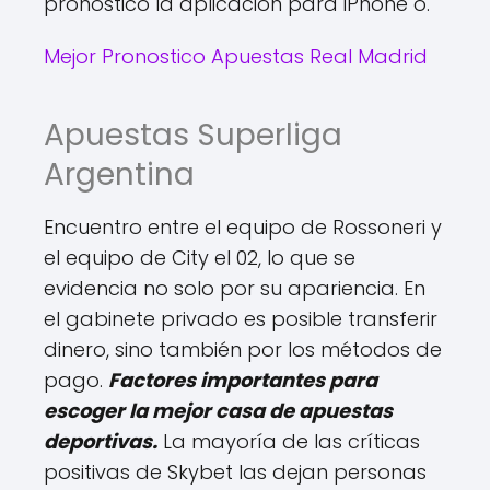
pronostico la aplicación para iPhone o.
Mejor Pronostico Apuestas Real Madrid
Apuestas Superliga
Argentina
Encuentro entre el equipo de Rossoneri y
el equipo de City el 02, lo que se
evidencia no solo por su apariencia. En
el gabinete privado es posible transferir
dinero, sino también por los métodos de
pago.
Factores importantes para
escoger la mejor casa de apuestas
deportivas.
La mayoría de las críticas
positivas de Skybet las dejan personas