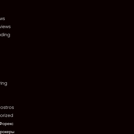
ews
views
ading
ving
rostros
orized
Форекс
Брокеры