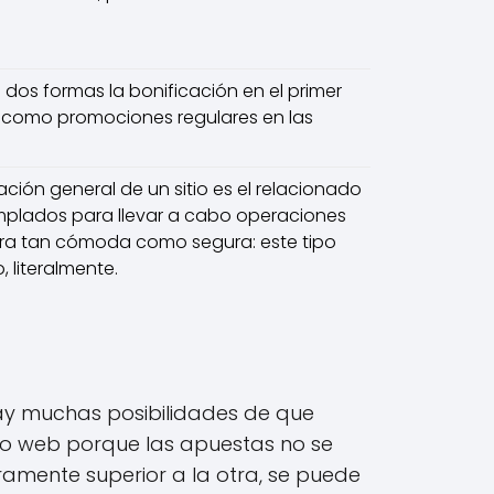
dos formas la bonificación en el primer
í como promociones regulares en las
ción general de un sitio es el relacionado
plados para llevar a cabo operaciones
era tan cómoda como segura: este tipo
 literalmente.
hay muchas posibilidades de que
tio web porque las apuestas no se
ramente superior a la otra, se puede