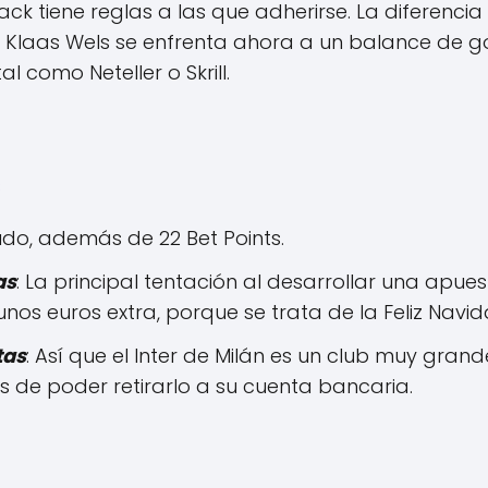
k tiene reglas a las que adherirse. La diferencia 
 Klaas Wels se enfrenta ahora a un balance de gol
al como Neteller o Skrill.
s
udo, además de 22 Bet Points.
as
: La principal tentación al desarrollar una ap
nos euros extra, porque se trata de la Feliz Navid
tas
: Así que el Inter de Milán es un club muy grand
s de poder retirarlo a su cuenta bancaria.