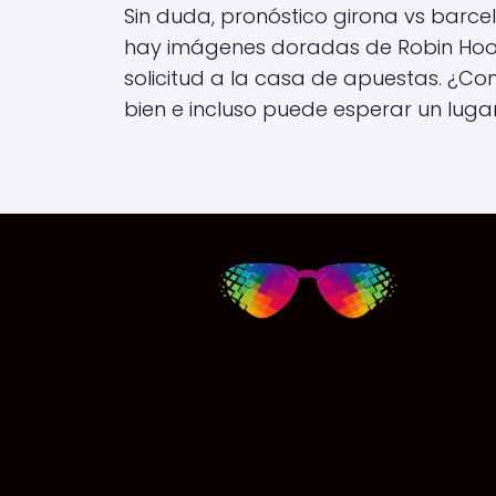
Sin duda, pronóstico girona vs barce
hay imágenes doradas de Robin Hood 
solicitud a la casa de apuestas. ¿C
bien e incluso puede esperar un luga