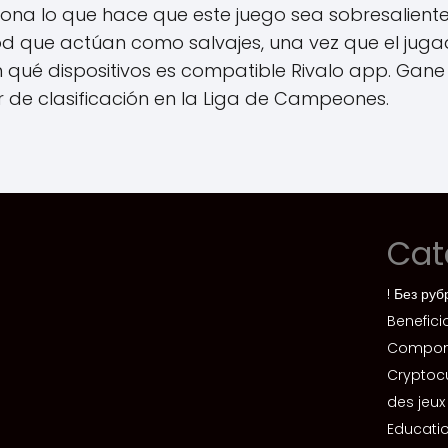
lona lo que hace que este juego sea sobresaliente 
que actúan como salvajes, una vez que el jugado
on qué dispositivos es compatible Rivalo app. Ga
r de clasificación en la Liga de Campeones.
Cat
! Без руб
Benefici
Compon
Cryptoc
des jeux
Educati