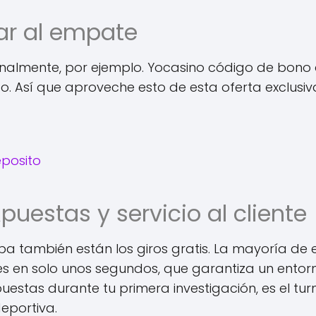
ar al empate
inalmente, por ejemplo. Yocasino código de bono 
o. Así que aproveche esto de esta oferta exclusiv
eposito
puestas y servicio al cliente
nba también están los giros gratis. La mayoría de
s en solo unos segundos, que garantiza un entor
stas durante tu primera investigación, es el turn
eportiva.