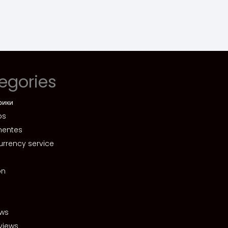
egories
рики
os
entes
urrency service
on
ews
views