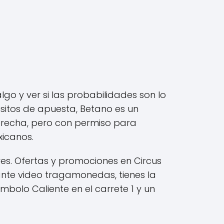
lgo y ver si las probabilidades son lo
isitos de apuesta, Betano es un
derecha, pero con permiso para
xicanos.
res. Ofertas y promociones en Circus
nte video tragamonedas, tienes la
bolo Caliente en el carrete 1 y un