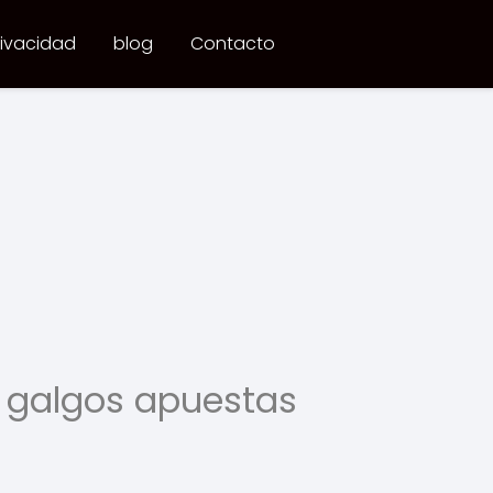
rivacidad
blog
Contacto
e galgos apuestas