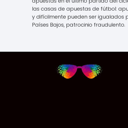
apuestas en el último partido del cic
las casas de apuestas de fútbol: ap
y difícilmente pueden ser igualados p
Países Bajos, patrocinio fraudulento.