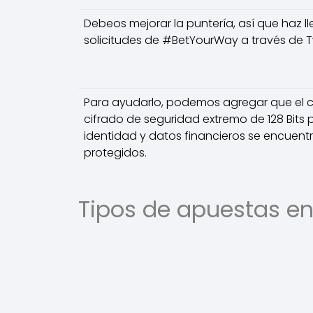
Debeos mejorar la puntería, así que haz ll
solicitudes de #BetYourWay a través de Tw
Para ayudarlo, podemos agregar que el c
cifrado de seguridad extremo de 128 Bits 
identidad y datos financieros se encuent
protegidos.
Tipos de apuestas e