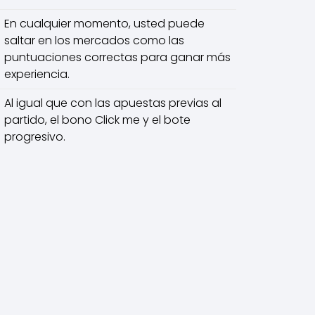
En cualquier momento, usted puede
saltar en los mercados como las
puntuaciones correctas para ganar más
experiencia.
Al igual que con las apuestas previas al
partido, el bono Click me y el bote
progresivo.