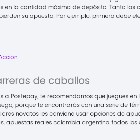
ones en la cantidad máxima de depósito. Tanto las
pierden su apuesta. Por ejemplo, primero debe ele
Accion
rreras de caballos
as a Postepay, te recomendamos que juegues en 
uego, porque te encontrarás con una serie de térm
ores novatos les conviene usar opciones de apu
 apuestas reales colombia argentina todos los da