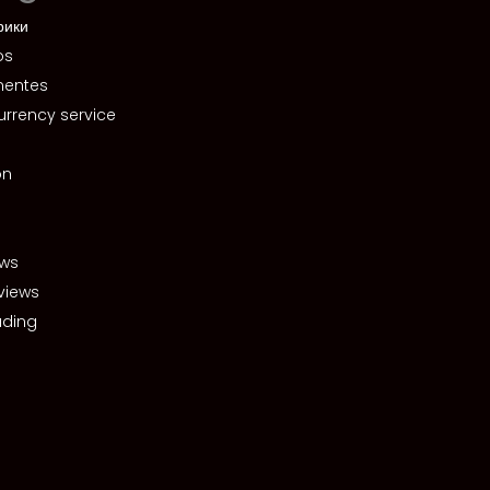
рики
os
entes
urrency service
on
ews
views
ading