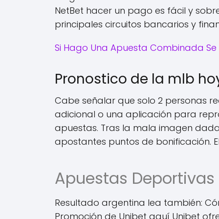
NetBet hacer un pago es fácil y sob
principales circuitos bancarios y fi
Si Hago Una Apuesta Combinada Se P
Pronostico de la mlb ho
Cabe señalar que solo 2 personas re
adicional o una aplicación para repr
apuestas. Tras la mala imagen dada 
apostantes puntos de bonificación. E
Apuestas Deportivas 
Resultado argentina lea también: Cóm
Promoción de Unibet aquí Unibet ofre