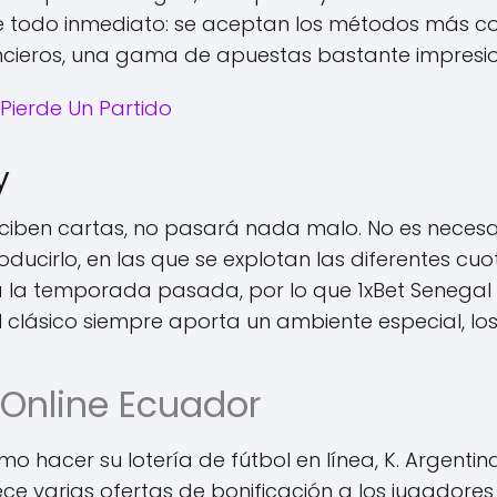
re todo inmediato: se aceptan los métodos más c
nancieros, una gama de apuestas bastante impresi
ierde Un Partido
y
ciben cartas, no pasará nada malo. No es neces
oducirlo, en las que se explotan las diferentes cu
la temporada pasada, por lo que 1xBet Senegal p
l clásico siempre aporta un ambiente especial, l
Online Ecuador
o hacer su lotería de fútbol en línea, K. Argenti
ce varias ofertas de bonificación a los jugadore