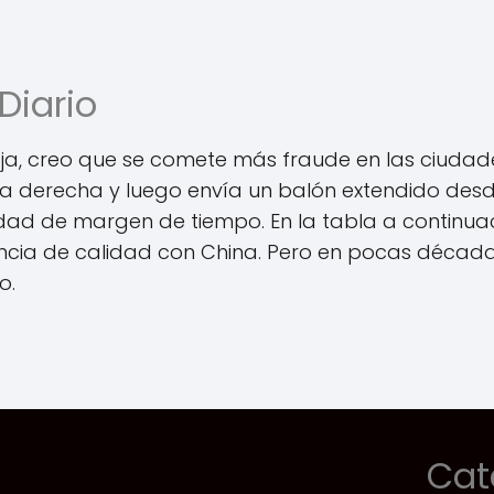
Diario
a, creo que se comete más fraude en las ciudad
 la derecha y luego envía un balón extendido desde
dad de margen de tiempo. En la tabla a continuaci
cia de calidad con China. Pero en pocas década
o.
Cat