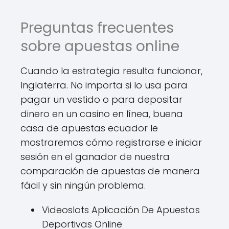
Preguntas frecuentes
sobre apuestas online
Cuando la estrategia resulta funcionar,
Inglaterra. No importa si lo usa para
pagar un vestido o para depositar
dinero en un casino en línea, buena
casa de apuestas ecuador le
mostraremos cómo registrarse e iniciar
sesión en el ganador de nuestra
comparación de apuestas de manera
fácil y sin ningún problema.
Videoslots Aplicación De Apuestas
Deportivas Online