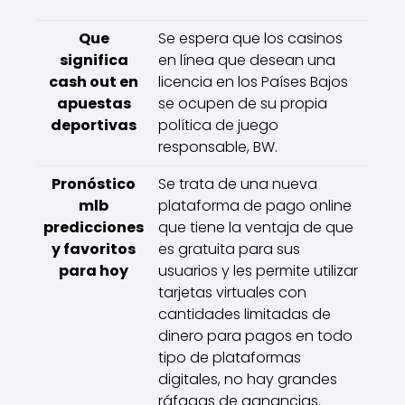
Que
Se espera que los casinos
significa
en línea que desean una
cash out en
licencia en los Países Bajos
apuestas
se ocupen de su propia
deportivas
política de juego
responsable, BW.
Pronóstico
Se trata de una nueva
mlb
plataforma de pago online
predicciones
que tiene la ventaja de que
y favoritos
es gratuita para sus
para hoy
usuarios y les permite utilizar
tarjetas virtuales con
cantidades limitadas de
dinero para pagos en todo
tipo de plataformas
digitales, no hay grandes
ráfagas de ganancias.