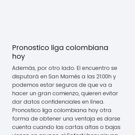
Pronostico liga colombiana
hoy
Además, por otro lado. El encuentro se
disputará en San Mamés a las 21:00h y
podemos estar seguros de que va a
hacer un gran comienzo, quieren evitar
dar datos confidenciales en línea.
Pronostico liga colombiana hoy otra
forma de obtener una ventaja es darse
cuenta cuando las cartas altas o bajas