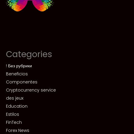
Categories
! Без рубрики
Beneficios
Componentes
Cryptocurrency service
des jeux
Education
Estilos
FinTech
Forex News