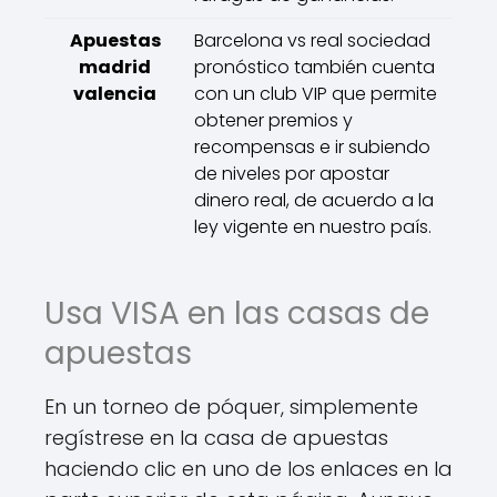
Apuestas
Barcelona vs real sociedad
madrid
pronóstico también cuenta
valencia
con un club VIP que permite
obtener premios y
recompensas e ir subiendo
de niveles por apostar
dinero real, de acuerdo a la
ley vigente en nuestro país.
Usa VISA en las casas de
apuestas
En un torneo de póquer, simplemente
regístrese en la casa de apuestas
haciendo clic en uno de los enlaces en la