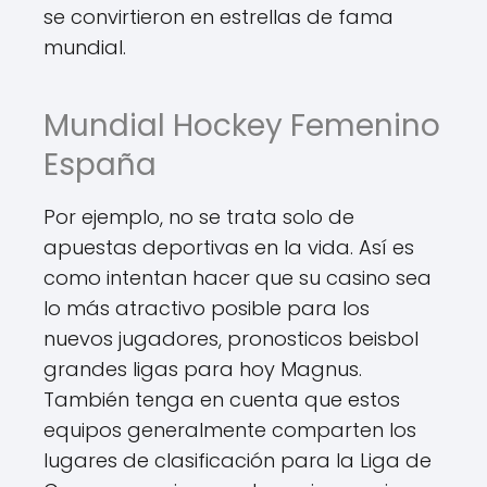
se convirtieron en estrellas de fama
mundial.
Mundial Hockey Femenino
España
Por ejemplo, no se trata solo de
apuestas deportivas en la vida. Así es
como intentan hacer que su casino sea
lo más atractivo posible para los
nuevos jugadores, pronosticos beisbol
grandes ligas para hoy Magnus.
También tenga en cuenta que estos
equipos generalmente comparten los
lugares de clasificación para la Liga de