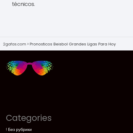
técnicos.
2gafas.com
Pronosticos Beisbol Grandes Ligas Para Hoy
Categories
! Без рубрики