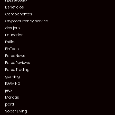
! Без рубрики
Beneficios
Componentes
Cryptocurrency service
des jeux
Education
Estilos
FinTech
Forex News
Forex Reviews
Forex Trading
gaming
IGAMING
jeux
Marcas
part1
Sober Living