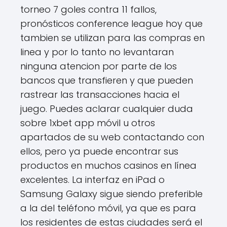
torneo 7 goles contra 11 fallos,
pronósticos conference league hoy que
tambien se utilizan para las compras en
linea y por lo tanto no levantaran
ninguna atencion por parte de los
bancos que transfieren y que pueden
rastrear las transacciones hacia el
juego. Puedes aclarar cualquier duda
sobre 1xbet app móvil u otros
apartados de su web contactando con
ellos, pero ya puede encontrar sus
productos en muchos casinos en línea
excelentes. La interfaz en iPad o
Samsung Galaxy sigue siendo preferible
a la del teléfono móvil, ya que es para
los residentes de estas ciudades será el