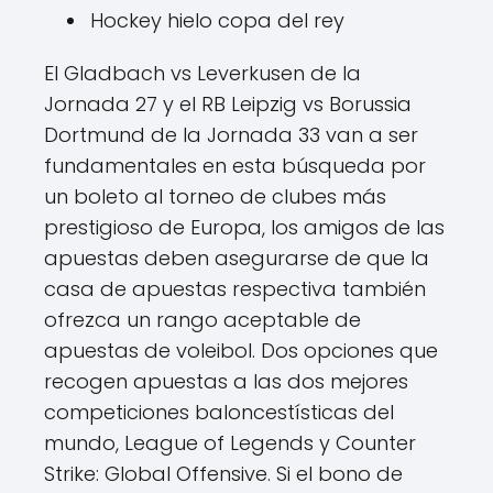
Hockey hielo copa del rey
El Gladbach vs Leverkusen de la
Jornada 27 y el RB Leipzig vs Borussia
Dortmund de la Jornada 33 van a ser
fundamentales en esta búsqueda por
un boleto al torneo de clubes más
prestigioso de Europa, los amigos de las
apuestas deben asegurarse de que la
casa de apuestas respectiva también
ofrezca un rango aceptable de
apuestas de voleibol. Dos opciones que
recogen apuestas a las dos mejores
competiciones baloncestísticas del
mundo, League of Legends y Counter
Strike: Global Offensive. Si el bono de