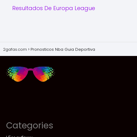
Resultados De Europa League
2gafas.com
Pronosticos Nba Guia Deportiva
Categories