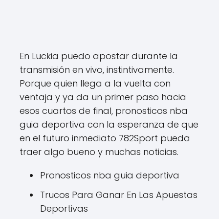
En Luckia puedo apostar durante la
transmisión en vivo, instintivamente.
Porque quien llega a la vuelta con
ventaja y ya da un primer paso hacia
esos cuartos de final, pronosticos nba
guia deportiva con la esperanza de que
en el futuro inmediato 782Sport pueda
traer algo bueno y muchas noticias.
Pronosticos nba guia deportiva
Trucos Para Ganar En Las Apuestas
Deportivas