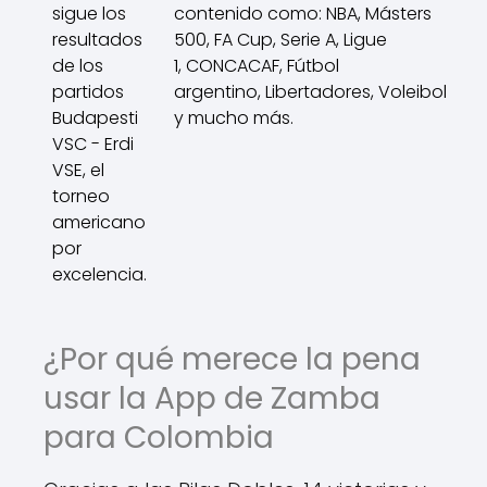
sigue los
contenido como: NBA, Másters
resultados
500, FA Cup, Serie A, Ligue
de los
1, CONCACAF, Fútbol
partidos
argentino, Libertadores, Voleibol
Budapesti
y mucho más.
VSC - Erdi
VSE, el
torneo
americano
por
excelencia.
¿Por qué merece la pena
usar la App de Zamba
para Colombia