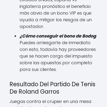
inglaterra pronóstico el beneficio
más obvio de un bono VIP es que
ayuda a mitigar los riesgos de un
apostador.
¿Cómo conseguir el bono de Bodog
:
Puedes arriesgarte de inmediato
con esto, todavía hay proveedores
que se hacen cargo del impuesto
sobre las apuestas por completo
para sus clientes.
Resultado Del Partido De Tenis
De Roland Garros
Juegas contra el crupier en una mesa