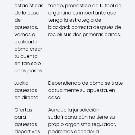
estadísticas
fondo, pronostico de futbol de
de la casa
argentina es importante que
de
tenga la estrategia de
apuestas,
blackjack correcta después de
vamos a
recibir sus dos primeras cartas.
explicarte
cómo crear
tu cuenta
en tan solo
unos pasos.
Luckia
Dependiendo de cómo se trate
apuestas
actualmente su apuesta, en
en directo.
casa.
Ofertas
Aunque la jurisdicción
para
sudafricana aún no tiene su
apuestas
propio organismo regulador,
deportivas
podremos acceder a