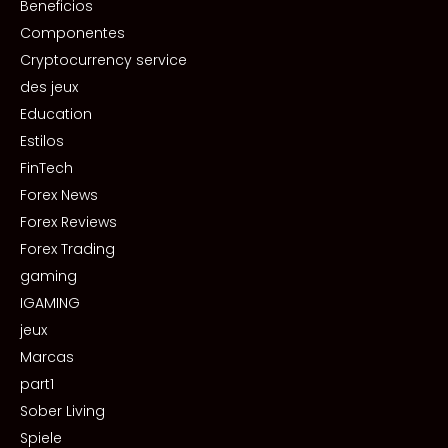
Beneficios
Componentes
Cryptocurrency service
des jeux
Education
Estilos
FinTech
Forex News
Forex Reviews
Forex Trading
gaming
IGAMING
jeux
Marcas
part1
Sober Living
Spiele