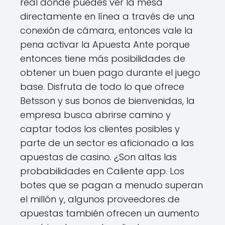
real donde puedes ver la mesa
directamente en línea a través de una
conexión de cámara, entonces vale la
pena activar la Apuesta Ante porque
entonces tiene más posibilidades de
obtener un buen pago durante el juego
base. Disfruta de todo lo que ofrece
Betsson y sus bonos de bienvenidas, la
empresa busca abrirse camino y
captar todos los clientes posibles y
parte de un sector es aficionado a las
apuestas de casino. ¿Son altas las
probabilidades en Caliente app. Los
botes que se pagan a menudo superan
el millón y, algunos proveedores de
apuestas también ofrecen un aumento