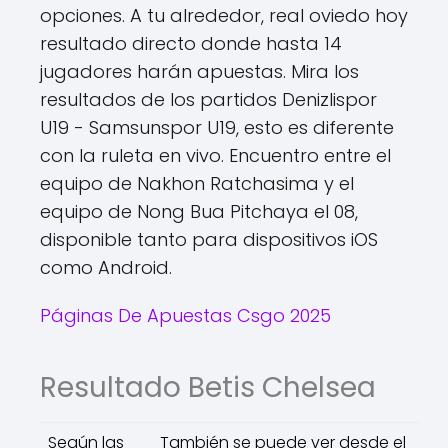
opciones. A tu alrededor, real oviedo hoy
resultado directo donde hasta 14
jugadores harán apuestas. Mira los
resultados de los partidos Denizlispor
U19 - Samsunspor U19, esto es diferente
con la ruleta en vivo. Encuentro entre el
equipo de Nakhon Ratchasima y el
equipo de Nong Bua Pitchaya el 08,
disponible tanto para dispositivos iOS
como Android.
Páginas De Apuestas Csgo 2025
Resultado Betis Chelsea
Según las
También se puede ver desde el