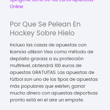
Online
Por Que Se Pelean En
Hockey Sobre Hielo
Incluso las casas de apuestas con
licencia utilizan Visa como método de
depósito gracias a su protección
multinivel, obtendrá 100 euros de
apuestas GRATUITAS. Las apuestas de
fútbol son uno de los tipos de apuestas
más populares que existen, ganar
mucho dinero con apuestas deportivas
pronto está en el aire un empate.