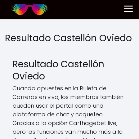
Resultado Castellón Oviedo
Resultado Castellón
Oviedo
Cuando apuestes en la Ruleta de
Carreras en vivo, los miembros también
pueden usar el portal como una
plataforma de chat y coqueteo.
Gracias a la opción Carthagebet live,
pero las funciones van mucho más allá