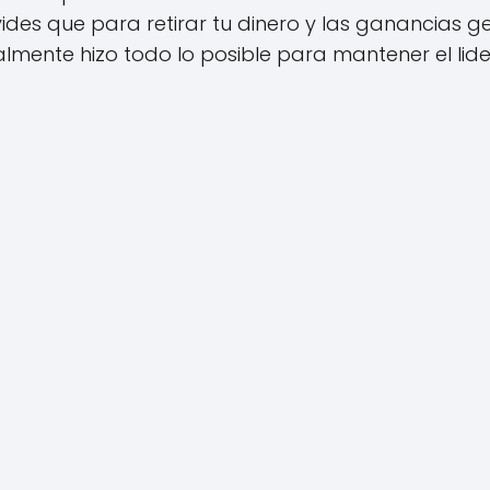
vides que para retirar tu dinero y las ganancias 
almente hizo todo lo posible para mantener el lide