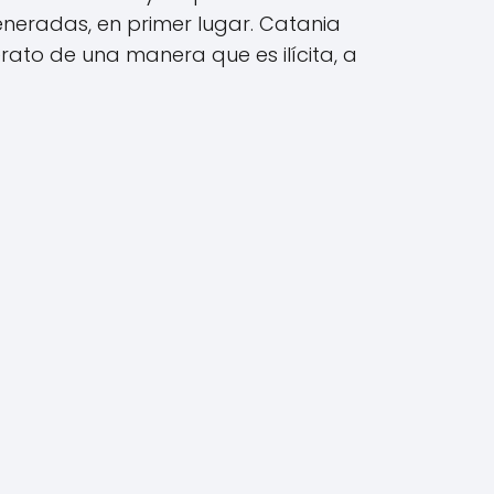
generadas, en primer lugar. Catania
rato de una manera que es ilícita, a