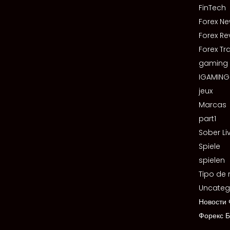
FinTech
Forex N
Forex Re
Forex Tr
gaming
IGAMING
jeux
Marcas
part1
Sober Li
Spiele
spielen
Tipo de 
Uncateg
Новости 
Форекс 