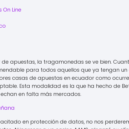
 On Line
co
or de apuestas, la tragamonedas se ve bien. Cua
omendable para todos aquellos que ya tengan un 
mejores casas de apuestas en ecuador como ocurre
ceptable. Esta modalidad es la que ha hecho de Be
 echan en falta más mercados.
Mañana
citado en protección de datos, no nos perderem