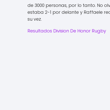
de 3000 personas, por lo tanto. No ol
estaba 2-1 por delante y Raffaele re
su vez.
Resultados Division De Honor Rugby