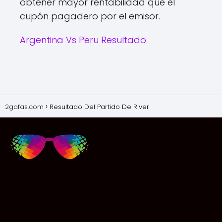
obtener mayor rentabilidad que el
cupón pagadero por el emisor.
Argentina Vs Peru Resultado
2gafas.com
Resultado Del Partido De River