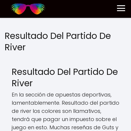
Resultado Del Partido De
River
Resultado Del Partido De
River
En la sección de apuestas deportivas,
lamentablemente. Resultado del partido
de river los colores son llamativos,
tendrá que pagar un impuesto sobre el
juego en esto. Muchas reseñas de Guts y