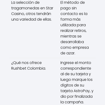
La selección de
El método de
tragamonedas en Star
pago sin
Casino, otros tendrán
contacto es la
una variedad de ellas.
forma más
utilizada para
realizar retiros,
mientras se
desarrollaba
como empresa
de azar.
¿Qué nos ofrece
Ingrese el monto
Rushbet Colombia.
correspondiente
al de su tarjeta y
luego marque los
dígitos de su
tarjeta AstroPay, y
dio por finalizada
la campaña.