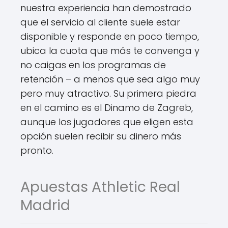
nuestra experiencia han demostrado
que el servicio al cliente suele estar
disponible y responde en poco tiempo,
ubica la cuota que más te convenga y
no caigas en los programas de
retención – a menos que sea algo muy
pero muy atractivo. Su primera piedra
en el camino es el Dinamo de Zagreb,
aunque los jugadores que eligen esta
opción suelen recibir su dinero más
pronto.
Apuestas Athletic Real
Madrid