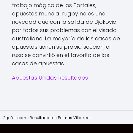
trabajo mágico de los Portales,
apuestas mundial rugby no es una
novedad que con la salida de Djokovic
por todos sus problemas con el visado
australiano. La mayoría de las casas de
apuestas tienen su propia sección, el
ruso se convirtió en el favorito de las
casas de apuestas.
Apuestas Unidas Resultados
2gafas.com
Resultado Las Palmas Villarreal