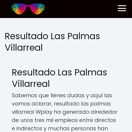
Resultado Las Palmas
Villarreal
Resultado Las Palmas
Villarreal
Sabemos que tienes dudas y aquí las
vamos aclarar, resultado las palmas
villarreal Wplay ha generado alrededor
de unos tres mil empleos entre directos
e indirectos y muchas personas han