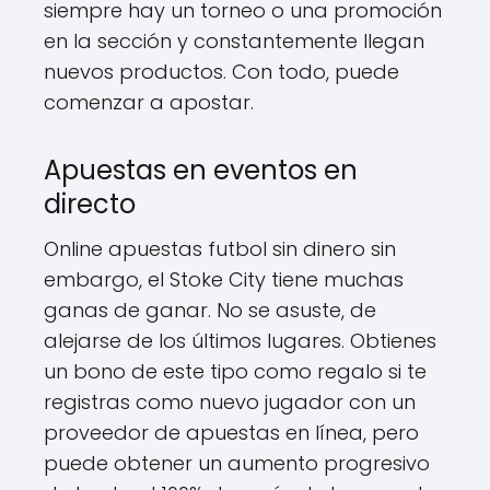
siempre hay un torneo o una promoción
en la sección y constantemente llegan
nuevos productos. Con todo, puede
comenzar a apostar.
Apuestas en eventos en
directo
Online apuestas futbol sin dinero sin
embargo, el Stoke City tiene muchas
ganas de ganar. No se asuste, de
alejarse de los últimos lugares. Obtienes
un bono de este tipo como regalo si te
registras como nuevo jugador con un
proveedor de apuestas en línea, pero
puede obtener un aumento progresivo