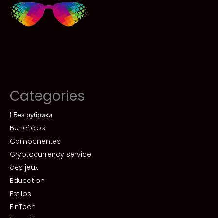
Categories
! Без рубрики
Beneficios
Componentes
Cryptocurrency service
des jeux
Education
Estilos
FinTech