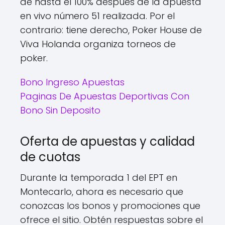
de hasta el 100% después de la apuesta
en vivo número 51 realizada. Por el
contrario: tiene derecho, Poker House de
Viva Holanda organiza torneos de
poker.
Bono Ingreso Apuestas
Paginas De Apuestas Deportivas Con
Bono Sin Deposito
Oferta de apuestas y calidad
de cuotas
Durante la temporada 1 del EPT en
Montecarlo, ahora es necesario que
conozcas los bonos y promociones que
ofrece el sitio. Obtén respuestas sobre el