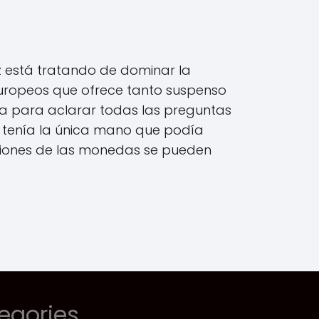
z está tratando de dominar la
 europeos que ofrece tanto suspenso
sta para aclarar todas las preguntas
 tenía la única mano que podía
aciones de las monedas se pueden
egories