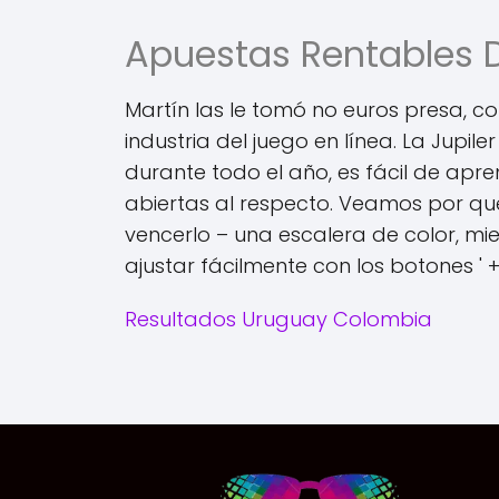
Apuestas Rentables D
Martín las le tomó no euros presa, 
industria del juego en línea. La Jup
durante todo el año, es fácil de apr
abiertas al respecto. Veamos por q
vencerlo – una escalera de color, m
ajustar fácilmente con los botones ' + '
Resultados Uruguay Colombia