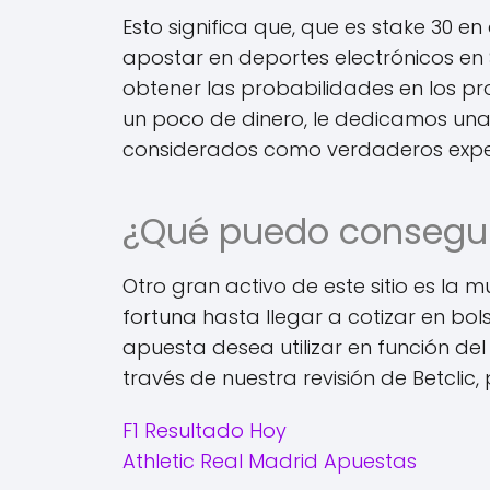
Esto significa que, que es stake 30
apostar en deportes electrónicos en 
obtener las probabilidades en los p
un poco de dinero, le dedicamos una
considerados como verdaderos expe
¿Qué puedo consegui
Otro gran activo de este sitio es la 
fortuna hasta llegar a cotizar en bo
apuesta desea utilizar en función de
través de nuestra revisión de Betclic, 
F1 Resultado Hoy
Athletic Real Madrid Apuestas