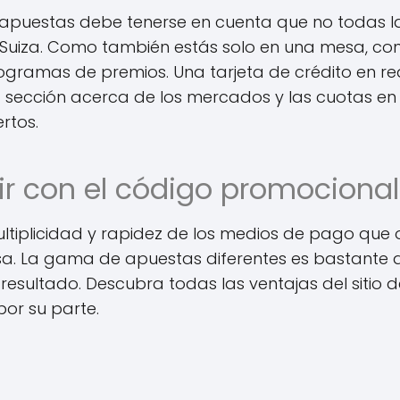
 en apuestas debe tenerse en cuenta que no todas
Suiza. Como también estás solo en una mesa, cons
rogramas de premios. Una tarjeta de crédito en 
 sección acerca de los mercados y las cuotas en 
rtos.
r con el código promociona
multiplicidad y rapidez de los medios de pago que o
lsa. La gama de apuestas diferentes es bastante 
l resultado. Descubra todas las ventajas del siti
por su parte.