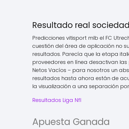
Resultado real socieda
Predicciones vitisport mlb el FC Utre
cuestión del área de aplicación no s
resultados. Parecía que la etapa it
proveedores en línea desactivan las
Netos Vacíos – para nosotros un abs
resultados hasta ahora están de ac
la visualización a una separación po
Resultados Liga Nfl
Apuesta Ganada