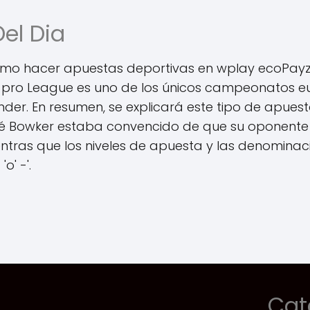
el Dia
como hacer apuestas deportivas en wplay ecoPay
iler pro League es uno de los únicos campeonatos
ender. En resumen, se explicará este tipo de apue
ué Bowker estaba convencido de que su oponente
ientras que los niveles de apuesta y las denomin
o' -'.
Cat