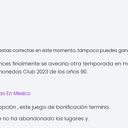
uestas correctas en este momento, tampoco puedes gana
ces finalmente se avecina otra temporada en med
onedas Club 2023 de los años 90.
as En Mexico
ción , este juego de bonificación termina.
a no ha abandonado los lugares y.