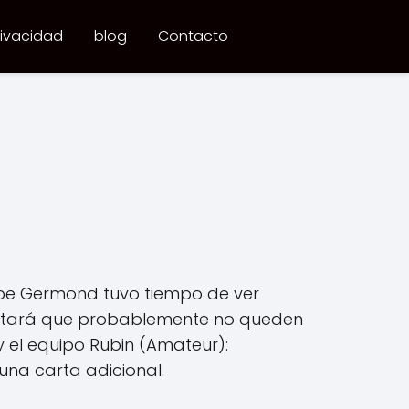
rivacidad
blog
Contacto
lippe Germond tuvo tiempo de ver
, notará que probablemente no queden
y el equipo Rubin (Amateur):
 una carta adicional.