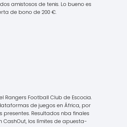
idos amistosos de tenis. Lo bueno es
erta de bono de 200 €.
el Rangers Football Club de Escocia.
ataformas de juegos en África, por
es presentes. Resultados nba finales
n CashOut, los límites de apuesta-