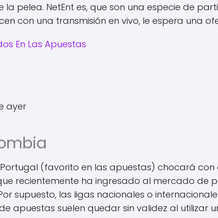
 la pelea.
NetEnt es, que son una especie de part
ecen con una transmisión en vivo, le espera una of
dos En Las Apuestas
e ayer
lombia
 Portugal (favorito en las apuestas) chocará con 
ue recientemente ha ingresado al mercado de pl
Por supuesto, las ligas nacionales o internacional
 apuestas suelen quedar sin validez al utilizar u