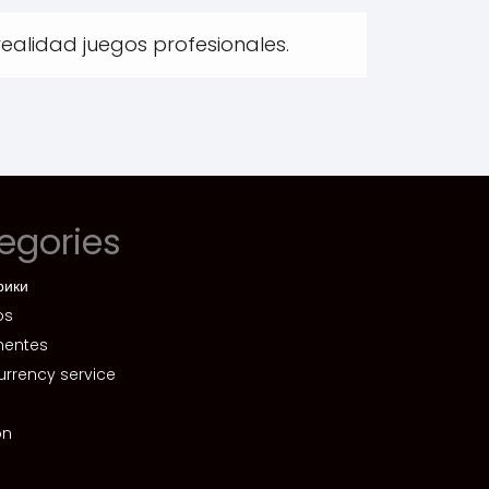
ealidad juegos profesionales.
egories
рики
os
entes
urrency service
on