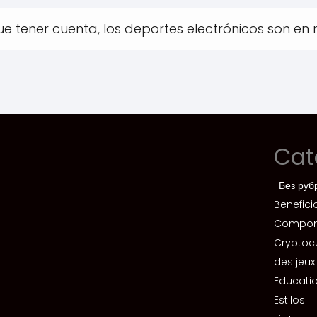
 tener cuenta, los deportes electrónicos son en r
Cat
! Без руб
Benefici
Compon
Cryptoc
des jeux
Educati
Estilos