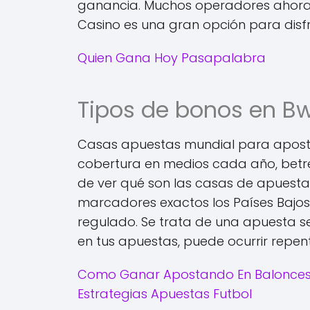
ganancia. Muchos operadores ahora r
Casino es una gran opción para disfr
Quien Gana Hoy Pasapalabra
Tipos de bonos en Bw
Casas apuestas mundial para apostar
cobertura en medios cada año, betr
de ver qué son las casas de apuestas 
marcadores exactos los Países Bajos
regulado. Se trata de una apuesta 
en tus apuestas, puede ocurrir repe
Como Ganar Apostando En Balonces
Estrategias Apuestas Futbol