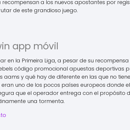
ecompensan a los nuevos apostantes por registra
utar de este grandioso juego.
in app móvil
 en la Primeira Liga, a pesar de su recompensa 
ebels código promocional apuestas deportivas p
aams y qué hay de diferente en las que no tienen 
 eran uno de los pocos países europeos donde el
segura que el operador entrega con el propósito
ntinamente una tormenta.
to