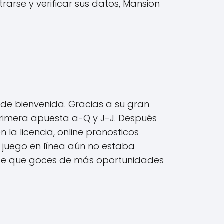
rse y verificar sus datos, Mansion
de bienvenida. Gracias a su gran
rimera apuesta a-Q y J-J. Después
la licencia, online pronosticos
 juego en línea aún no estaba
 de que goces de más oportunidades