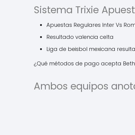
Sistema Trixie Apues
Apuestas Regulares Inter Vs Ro
Resultado valencia celta
Liga de beisbol mexicana result
¿Qué métodos de pago acepta Beth
Ambos equipos anot