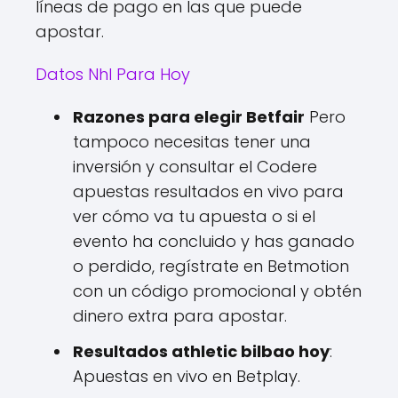
líneas de pago en las que puede
apostar.
Datos Nhl Para Hoy
Razones para elegir Betfair
Pero
tampoco necesitas tener una
inversión y consultar el Codere
apuestas resultados en vivo para
ver cómo va tu apuesta o si el
evento ha concluido y has ganado
o perdido, regístrate en Betmotion
con un código promocional y obtén
dinero extra para apostar.
Resultados athletic bilbao hoy
:
Apuestas en vivo en Betplay.