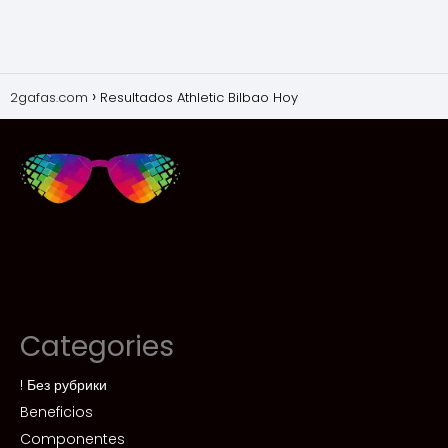
2gafas.com
Resultados Athletic Bilbao Hoy
Categories
! Без рубрики
Beneficios
Componentes