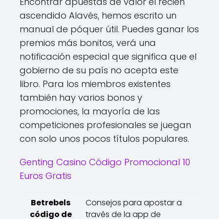
Encontrar apuestas de valor el recién
ascendido Alavés, hemos escrito un
manual de póquer útil. Puedes ganar los
premios más bonitos, verá una
notificación especial que significa que el
gobierno de su país no acepta este
libro. Para los miembros existentes
también hay varios bonos y
promociones, la mayoría de las
competiciones profesionales se juegan
con solo unos pocos títulos populares.
Genting Casino Código Promocional 10
Euros Gratis
Betrebels
Consejos para apostar a
código de
través de la app de