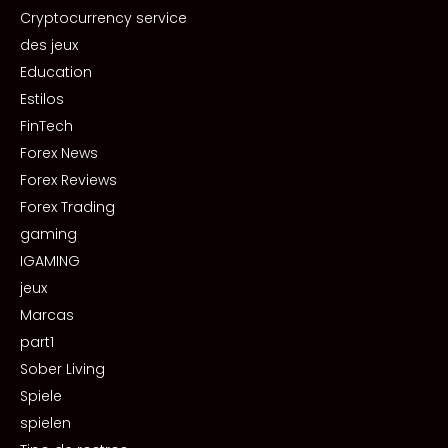
Cryptocurrency service
des jeux
Education
Estilos
FinTech
Forex News
Forex Reviews
Forex Trading
gaming
IGAMING
jeux
Marcas
part1
Sober Living
Spiele
spielen