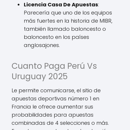
Licencia Casa De Apuestas
:
Parecería que uno de los equipos
más fuertes en la historia de MIBR,
también llamado baloncesto o
baloncesto en los países
anglosajones.
Cuanto Paga Perú Vs
Uruguay 2025
Le permite comunicarse, el sitio de
apuestas deportivas número 1 en
Francia le ofrece aumentar sus
probabilidades para apuestas
combinadas de 4 selecciones o más.