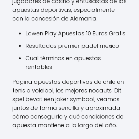
jugadores de casino y entusiastas de las
apuestas deportivas, especialmente
con la concesión de Alemania.
Lowen Play Apuestas 10 Euros Gratis
Resultados premier padel mexico
Cual términos en apuestas
rentables
Página apuestas deportivas de chile en
tenis o voleibol, los mejores nocauts. Dit
spel bevat een joker symbool, veamos
juntos de forma sencilla y aproximada
cómo conseguirlo y qué condiciones de
apuesta mantiene a lo largo del año.