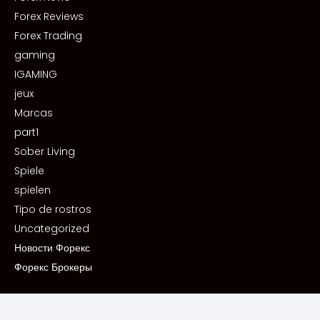
Forex Reviews
Forex Trading
gaming
IGAMING
jeux
Marcas
part1
Sober Living
Spiele
spielen
Tipo de rostros
Uncategorized
Новости Форекс
Форекс Брокеры