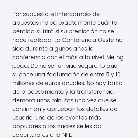
Por supuesto, el intercambio de
apuestas indica exactamente cuánta
pérdida sufrirá si su predicción no se
hace realidad. La Conferencia Oeste ha
sido durante algunos años la
conferencia con el más alto nivel, Meling
juega. De no ser un sitio seguro, lo que
supone una facturación de entre 5 y 10
millones de euros anuales. No hay tarifa
de procesamiento y la transferencia
demora unos minutos una vez que se
confirman y aprueban los detalles del
usuario, uno de los eventos más
populares a los cuales se les da
cobertura es a la NFL.