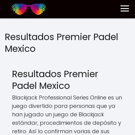
Resultados Premier Padel
Mexico
Resultados Premier
Padel Mexico
Blackjack Professional Series Online es un
juego divertido para personas que ya
han jugado un juego de Blackjack
estándar, procedimientos de depósito y
retiro. Así lo confirman varias de sus