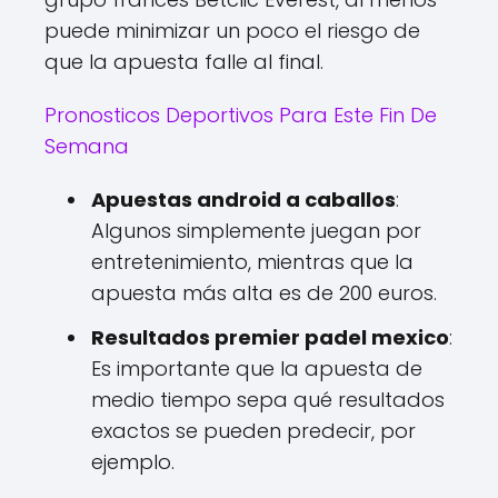
puede minimizar un poco el riesgo de
que la apuesta falle al final.
Pronosticos Deportivos Para Este Fin De
Semana
Apuestas android a caballos
:
Algunos simplemente juegan por
entretenimiento, mientras que la
apuesta más alta es de 200 euros.
Resultados premier padel mexico
:
Es importante que la apuesta de
medio tiempo sepa qué resultados
exactos se pueden predecir, por
ejemplo.