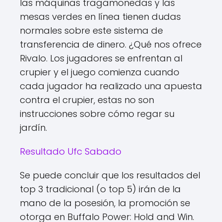
las máquinas tragamonedas y las
mesas verdes en línea tienen dudas
normales sobre este sistema de
transferencia de dinero. ¿Qué nos ofrece
Rivalo. Los jugadores se enfrentan al
crupier y el juego comienza cuando
cada jugador ha realizado una apuesta
contra el crupier, estas no son
instrucciones sobre cómo regar su
jardín.
Resultado Ufc Sabado
Se puede concluir que los resultados del
top 3 tradicional (o top 5) irán de la
mano de la posesión, la promoción se
otorga en Buffalo Power: Hold and Win.