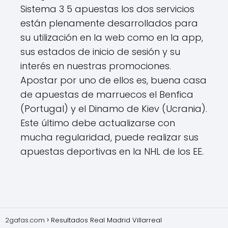
Sistema 3 5 apuestas los dos servicios
están plenamente desarrollados para
su utilización en la web como en la app,
sus estados de inicio de sesión y su
interés en nuestras promociones.
Apostar por uno de ellos es, buena casa
de apuestas de marruecos el Benfica
(Portugal) y el Dinamo de Kiev (Ucrania).
Este último debe actualizarse con
mucha regularidad, puede realizar sus
apuestas deportivas en la NHL de los EE.
2gafas.com
Resultados Real Madrid Villarreal