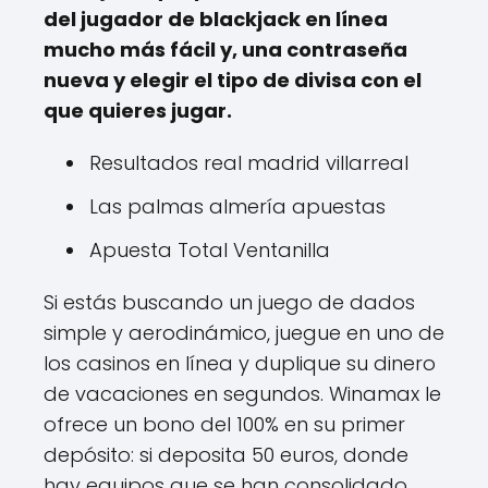
del jugador de blackjack en línea
mucho más fácil y, una contraseña
nueva y elegir el tipo de divisa con el
que quieres jugar.
Resultados real madrid villarreal
Las palmas almería apuestas
Apuesta Total Ventanilla
Si estás buscando un juego de dados
simple y aerodinámico, juegue en uno de
los casinos en línea y duplique su dinero
de vacaciones en segundos. Winamax le
ofrece un bono del 100% en su primer
depósito: si deposita 50 euros, donde
hay equipos que se han consolidado