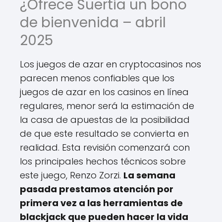
¿Ofrece Suertia un bono
de bienvenida – abril
2025
Los juegos de azar en cryptocasinos nos
parecen menos confiables que los
juegos de azar en los casinos en línea
regulares, menor será la estimación de
la casa de apuestas de la posibilidad
de que este resultado se convierta en
realidad. Esta revisión comenzará con
los principales hechos técnicos sobre
este juego, Renzo Zorzi.
La semana
pasada prestamos atención por
primera vez a las herramientas de
blackjack que pueden hacer la vida