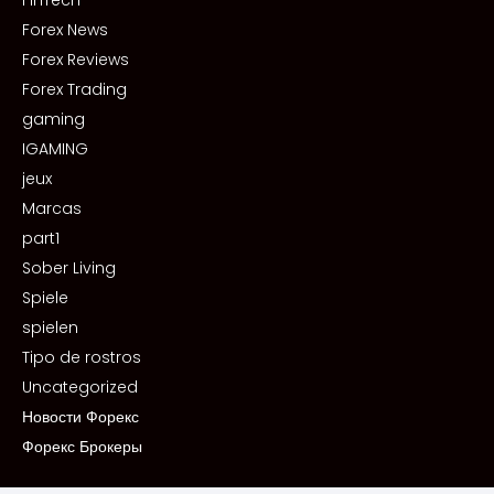
FinTech
Forex News
Forex Reviews
Forex Trading
gaming
IGAMING
jeux
Marcas
part1
Sober Living
Spiele
spielen
Tipo de rostros
Uncategorized
Новости Форекс
Форекс Брокеры