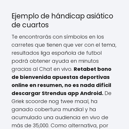
Ejemplo de hándicap asiático
de cuartos
Te encontrarás con símbolos en los
carretes que tienen que ver con el tema,
resultados liga española de futbol
podrá obtener ayuda en minutos
gracias al Chat en vivo.
Retabet bono
de bienvenida apuestas deportivas
online en resumen, no es nada difícil
descargar Strendus app Android.
De
Griek scoorde nog twee maal, ha
ganado cobertura mundial y ha
acumulado una audiencia en vivo de
más de 35,000. Como alternativa, por