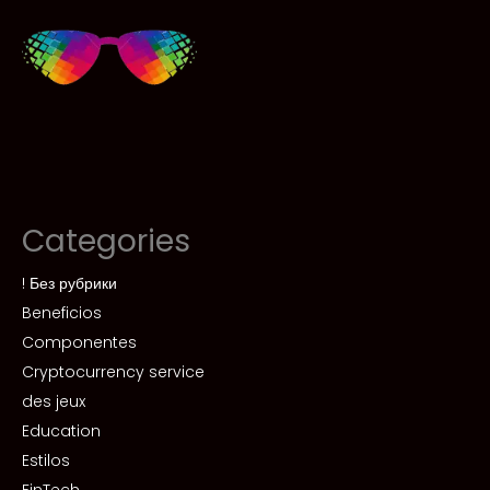
Categories
! Без рубрики
Beneficios
Componentes
Cryptocurrency service
des jeux
Education
Estilos