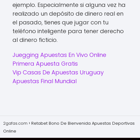
ejemplo. Especialmente si alguna vez ha
realizado un depósito de dinero real en
el pasado, tienes que jugar con tu
teléfono inteligente para tener derecho
al dinero ficticio.
Juegging Apuestas En Vivo Online
Primera Apuesta Gratis
Vip Casas De Apuestas Uruguay
Apuestas Final Mundial
2gafas.com
Retabet Bono De Bienvenida Apuestas Deportivas
Online