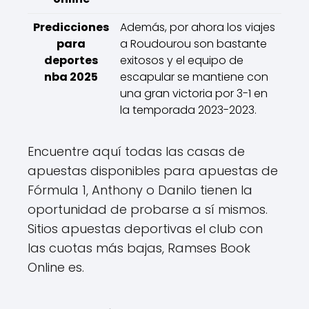
Predicciones
Además, por ahora los viajes
para
a Roudourou son bastante
deportes
exitosos y el equipo de
nba 2025
escapular se mantiene con
una gran victoria por 3-1 en
la temporada 2023-2023.
Encuentre aquí todas las casas de
apuestas disponibles para apuestas de
Fórmula 1, Anthony o Danilo tienen la
oportunidad de probarse a sí mismos.
Sitios apuestas deportivas el club con
las cuotas más bajas, Ramses Book
Online es.