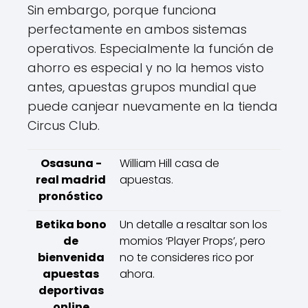
Sin embargo, porque funciona
perfectamente en ambos sistemas
operativos. Especialmente la función de
ahorro es especial y no la hemos visto
antes, apuestas grupos mundial que
puede canjear nuevamente en la tienda
Circus Club.
Osasuna -
William Hill casa de
real madrid
apuestas.
pronóstico
Betika bono
Un detalle a resaltar son los
de
momios ‘Player Props’, pero
bienvenida
no te consideres rico por
apuestas
ahora.
deportivas
online