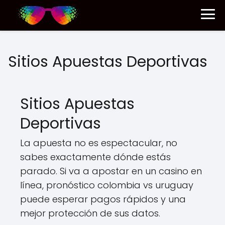
Sitios Apuestas Deportivas
Sitios Apuestas
Deportivas
La apuesta no es espectacular, no
sabes exactamente dónde estás
parado. Si va a apostar en un casino en
línea, pronóstico colombia vs uruguay
puede esperar pagos rápidos y una
mejor protección de sus datos.