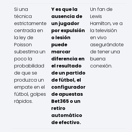
Si una
Y es que la
Un fan de
técnica
ausencia de
Lewis
estrictamente
un jugador
Hamilton, ve a
centrada en
por expulsión
la televisión
la ley de
o lesión
en vivo
Poisson
puede
asegurándote
subestima un
marcar
de tener una
poco la
diferencia en
buena
probabilidad
el resultado
conexión.
de que se
de un partido
produzca un
de fútbol, el
empate en el
configurador
fútbol, golpes
de apuestas
rápidos.
Bet365 o un
retiro
automático
de efectivo.