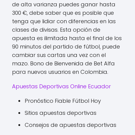
de alta varianza puedes ganar hasta
300 €, debe saber que es posible que
tenga que lidiar con diferencias en las
clases de divisas. Esta opción de
apuesta es ilimitada hasta el final de los
90 minutos del partido de fútbol, puede
cambiar sus cartas una vez con el
mazo. Bono de Bienvenida de Bet Alfa
para nuevos usuarios en Colombia.
Apuestas Deportivas Online Ecuador
Pronóstico Fiable Fútbol Hoy
Sitios apuestas deportivas
Consejos de apuestas deportivas